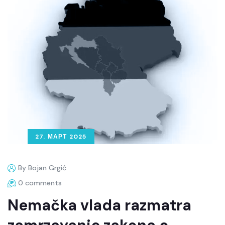
27. МАРТ 2025
By Bojan Grgić
0 comments
Nemačka vlada razmatra