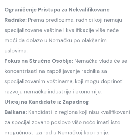
Ograničenje Pristupa za Nekvalifikovane
Radnike:
Prema predlozima, radnici koji nemaju
specijalizovane veštine i kvalifikacije više neće
moći da dolaze u Nemačku po olakšanim
uslovima.
Fokus na Stručno Osoblje:
Nemačka vlada će se
koncentrisati na zapošljavanje radnika sa
specijalizovanim veštinama, koji mogu doprineti
razvoju nemačke industrije i ekonomije.
Uticaj na Kandidate iz Zapadnog
Balkana:
Kandidati iz regiona koji nisu kvalifikovani
za specijalizovane poslove više neće imati iste
mogućnosti za rad u Nemačkoj kao ranije.