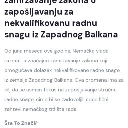
zamrzavanje zakona o
zapošljavanju za
nekvalifikovanu radnu
snagu iz Zapadnog Balkana
Od juna meseca ove godine, Nemačka vlada
razmatra značajno zamrzavanje zakona koji
omogućava dolazak nekvalifikovane radne snage
iz zemalja Zapadnog Balkana. Ova promena ima za
cilj da se usmeri fokus na zapošljavanje stručne
radne snage, čime bi se zadovoljili specifični
zahtevi nemačkog tržišta rada.
Šta To Znači?