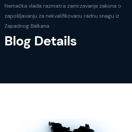
Nemačka vlada razmatra zamrzavanje zakona o
zapošljavanju za nekvalifikovanu radnu snagu iz
Zapadnog Balkana
Blog Details