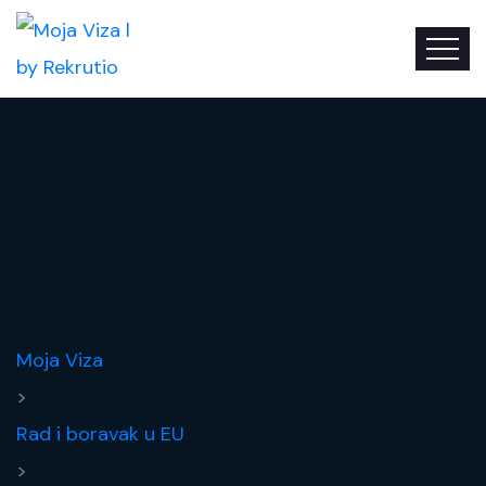
Moja Viza
>
Rad i boravak u EU
>